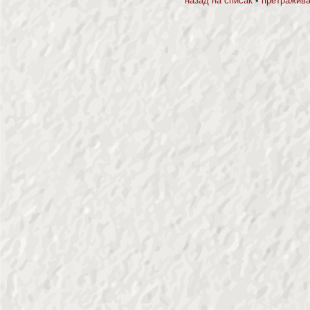
назад на списак
•
претражива