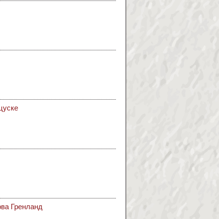
нцуске
рва Гренланд