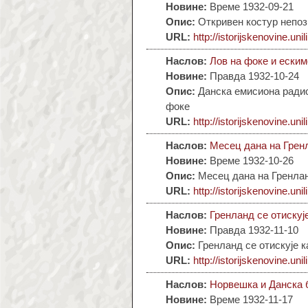
Новине:
Време 1932-09-21
Опис:
Откривен костур непоз
URL:
http://istorijskenovine.unil
Наслов:
Лов на фоке и еским
Новине:
Правда 1932-10-24
Опис:
Данска емисиона радио
фоке
URL:
http://istorijskenovine.unil
Наслов:
Месец дана на Грен
Новине:
Време 1932-10-26
Опис:
Месец дана на Гренла
URL:
http://istorijskenovine.unil
Наслов:
Гренланд се отискуј
Новине:
Правда 1932-11-10
Опис:
Гренланд се отискује к
URL:
http://istorijskenovine.unil
Наслов:
Норвешка и Данска 
Новине:
Време 1932-11-17