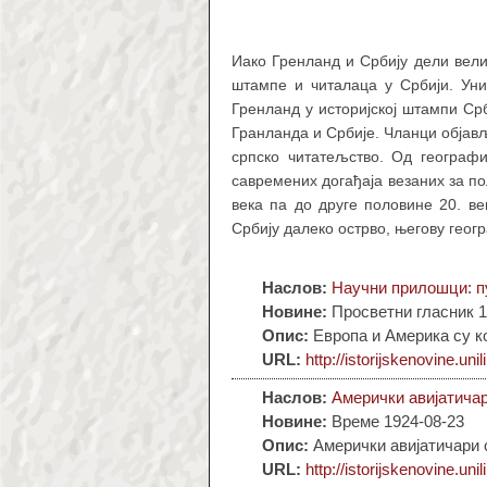
Иако Гренланд и Србију дели вели
штампе и читалаца у Србији. Ун
Гренланд у историјској штампи Срб
Гранланда и Србије. Чланци објављ
српско читатељство. Од географи
савремених догађаја везаних за пол
века па до друге половине 20. в
Србију далеко острво, његову геог
Наслов:
Научни прилошци: п
Новине:
Просветни гласник 1
Опис:
Европа и Америка су к
URL:
http://istorijskenovine.unil
Наслов:
Амерички авијатичар
Новине:
Време 1924-08-23
Опис:
Амерички авијатичари 
URL:
http://istorijskenovine.unil