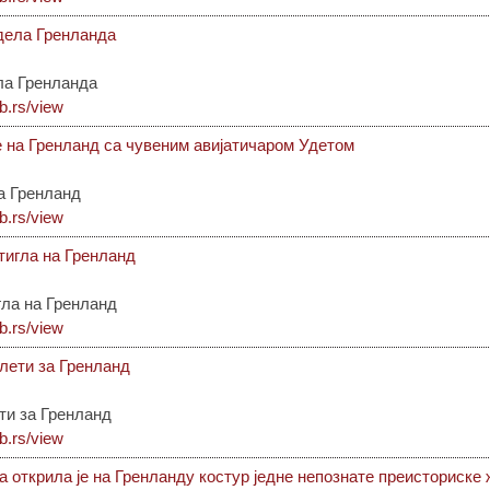
 дела Гренланда
ла Гренланда
ib.rs/view
е на Гренланд са чувеним авијатичаром Удетом
а Гренланд
ib.rs/view
тигла на Гренланд
гла на Гренланд
ib.rs/view
лети за Гренланд
ти за Гренланд
ib.rs/view
а открила је на Гренланду костур једне непознате преисториске