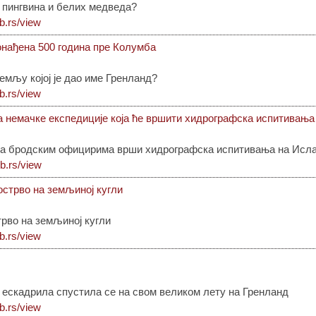
 пингвина и белих медведа?
ib.rs/view
онађена 500 година пре Колумба
емљу којој је дао име Гренланд?
ib.rs/view
а немачке експедиције која ће вршити хидрографска испитивања
са бродским официрима врши хидрографска испитивања на Исла
lib.rs/view
 острво на земљиној кугли
трво на земљиној кугли
ib.rs/view
 ескадрила спустила се на свом великом лету на Гренланд
ib.rs/view