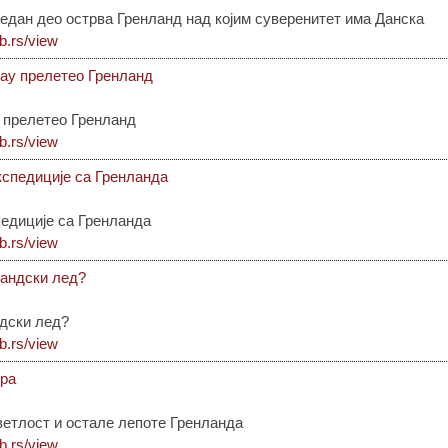
едан део острва Гренланд над којим суверенитет има Данска
ib.rs/view
нау прелетео Гренланд
 прелетео Гренланд
ib.rs/view
кспедиције са Гренланда
едиције са Гренланда
ib.rs/view
ландски лед?
ндски лед?
ib.rs/view
ера
ветлост и остале лепоте Гренланда
ib.rs/view