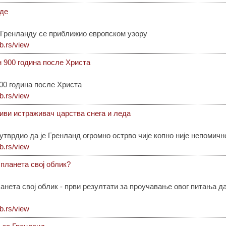
оде
Гренланду се приближио европском узору
ib.rs/view
н 900 година после Христа
00 година после Христа
ib.rs/view
иви истраживач царства снега и леда
тврдио да је Гренланд огромно острво чије копно није непомичн
ib.rs/view
планета свој облик?
ета свој облик - први резултати за проучавање овог питања да
ib.rs/view