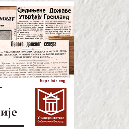
ћир
•
lat
•
eng