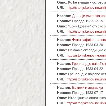
Опис:
Ко ће владати острвом
URL:
http://istorijskenovine.unil
Наслов:
Да ли је Америка пр
Новине:
Правда 1932-12-15
Опис:
"Ерик Црвени" открио з
URL:
http://istorijskenovine.unil
Наслов:
Фотографија чланов
Новине:
Правда 1933-03-20
Опис:
Немачка експедиција 
URL:
h
ttp://istorijskenovine.uni
Наслов:
Гренланд је највеће
Новине:
Правда 1933-04-22
Опис:
Гренланд је највеће ос
URL:
http://istorijskenovine.unil
Наслов:
Ескими и авијација
Новине:
Правда 1933-07-17
Опис:
Италијанска авиатичка
URL:
http://istorijskenovine.unil