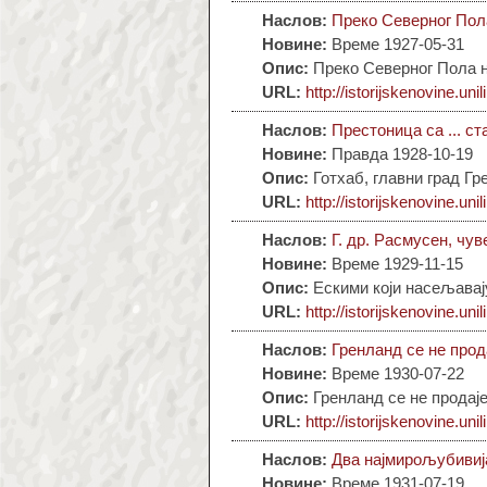
Наслов:
Преко Северног Пол
Новине:
Време 1927-05-31
Опис:
Преко Северног Пола 
URL:
http://istorijskenovine.unil
Наслов:
Престоница са ... с
Новине:
Правда 1928-10-19
Опис:
Готхаб, главни град Г
URL:
http://istorijskenovine.unil
Наслов:
Г. др. Расмусен, чу
Новине:
Време 1929-11-15
Опис:
Ескими који насељавај
URL:
http://istorijskenovine.unil
Наслов:
Гренланд се не прод
Новине:
Време 1930-07-22
Опис:
Гренланд се не продај
URL:
http://istorijskenovine.unil
Наслов:
Два најмирољубивија
Новине:
Време 1931-07-19