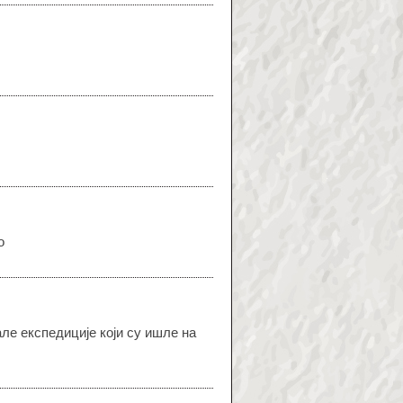
о
ле експедиције који су ишле на