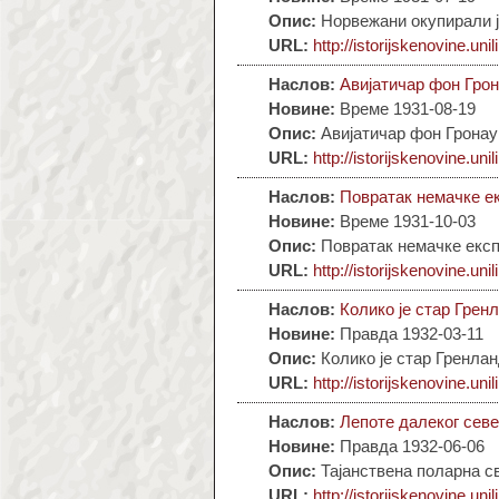
Опис:
Норвежани окупирали ј
URL:
http://istorijskenovine.unil
Наслов:
Авијатичар фон Гро
Новине:
Време 1931-08-19
Опис:
Авијатичар фон Гронау
URL:
http://istorijskenovine.unil
Наслов:
Повратак немачке е
Новине:
Време 1931-10-03
Опис:
Повратак немачке експ
URL:
http://istorijskenovine.u
nil
Наслов:
Колико је стар Грен
Новине:
Правда 1932-03-11
Опис:
Колико је стар Гренла
URL:
http://istorijskenovine.unil
Наслов:
Лепоте далеког сев
Новине:
Правда 1932-06-06
Опис:
Тајанствена поларна с
URL:
http://istorijskenovine.unil