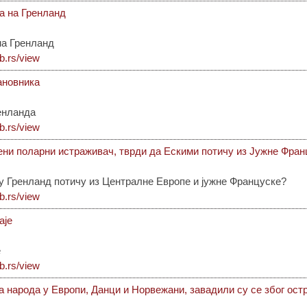
а на Гренланд
на Гренланд
ib.rs/view
тановника
ренланда
ib.rs/view
вени поларни истраживач, тврди да Ескими потичу из Јужне Фра
у Гренланд потичу из Централне Европе и јужне Француске?
ib.rs/view
аје
е
ib.rs/view
 народа у Европи, Данци и Норвежани, завадили су се због ост