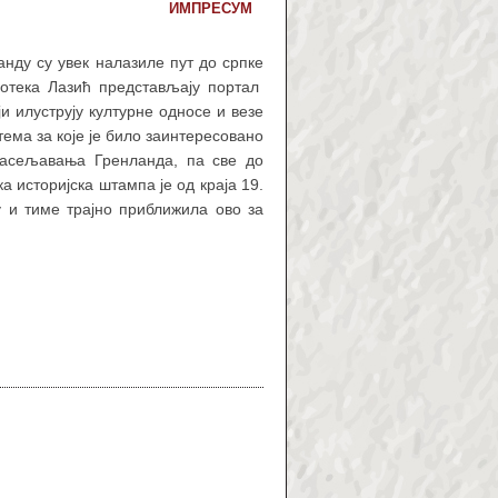
ИМПРЕСУМ
нду су увек налазиле пут до српке
иотека Лазић представљају портал
и илуструју културне односе и везе
тема за које је било заинтересовано
 насељавања Гренланда, па све до
а историјска штампа је од краја 19.
 и тиме трајно приближила ово за