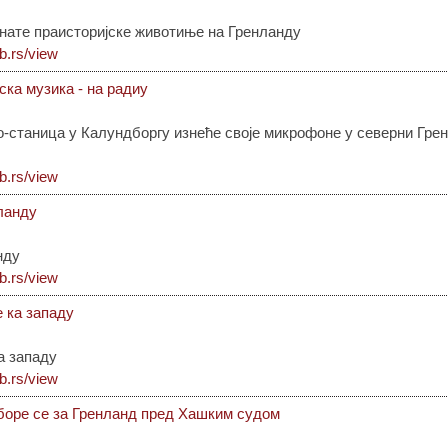
нате праисторијске животиње на Гренланду
ib.rs/view
ска музика - на радиу
-станица у Калундборгу изнеће своје микрофоне у северни Грен
ib.rs/view
ланду
нду
ib.rs/view
е ка западу
а западу
ib.rs/view
боре се за Гренланд пред Хашким судом