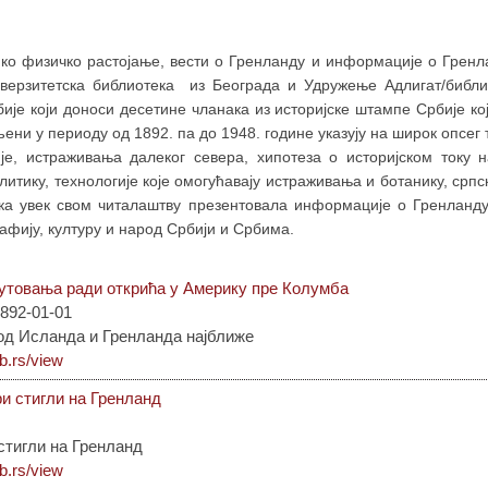
ко физичко растојање, вести о Гренланду и информације о Гренла
иверзитетска библиотека из Београда и Удружење Адлигат/библ
ије који доноси десетине чланака из историјске штампе Србије кој
ени у периоду од 1892. па до 1948. године указују на широк опсег 
је, истраживања далеког севера, хипотеза о историјском току
итику, технологије које омогућавају истраживања и ботанику, српск
ека увек свом читалаштву презентовала информације о Гренланду
рафију, културу и народ Србији и Србима.
утовања ради открића у Америку пре Колумба
892-01-01
од Исланда и Гренланда најближе
ib.rs/view
и стигли на Гренланд
стигли на Гренланд
ib.rs/view