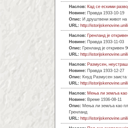
Наслов:
Кад се ескими разв
Новине:
Правда 1933-10-19
Опис:
И друштвени живот на 
URL:
http://istorijskenovine.unil
Наслов:
Гренланд је откриве
Новине:
Правда 1933-11-03
Опис:
Гренланд је откривен 9
URL:
http://istorijskenovine.unil
Наслов:
Размусен, неустраш
Новине:
Правда 1933-12-27
Опис:
Кнуд Размусен заиста у
URL:
http://istorijskenovine.unil
Наслов:
Мења ли земља као 
Новине:
Време 1936-08-11
Опис:
Мења ли земља као план
Гренланд
URL:
http://istorijskenovine.unil