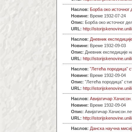
Наслов:
Борба око источног
Новине:
Време 1932-07-24
Опис:
Борба око источног де
URL:
http://istorijskenovine.unil
Наслов:
Дневник експедициј
Новине:
Време 1932-09-03
Опис:
Дневник експедиције н
URL:
http://istorijskenovine.unil
Наслов:
"Летећа породица" с
Новине:
Време 1932-09-04
Опис:
"Летећа породица" сти
URL:
http://istorijskenovine.unil
Наслов:
Авијатичар Хачисон 
Новине:
Време 1932-09-04
Опис:
Авијатичар Хачисон ле
URL:
http://istorijskenovine.unil
Наслов:
Данска научна мисиј