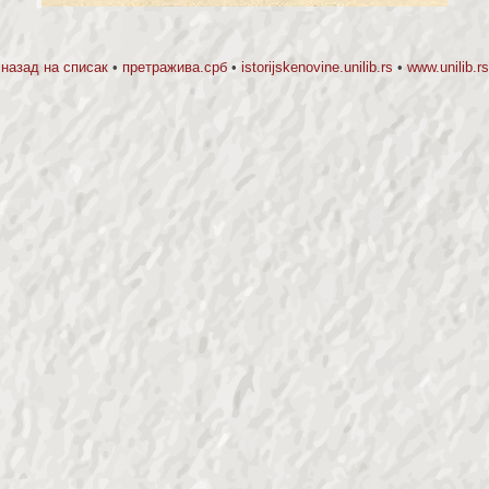
назад на списак
•
претражива.срб
•
istorijskenovine.unilib.rs
•
www.unilib.rs